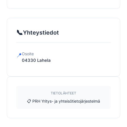
📞
Yhteystiedot
Osoite
📍
04330
Lahela
TIETOLÄHTEET
📋 PRH Yritys- ja yhteisötietojärjestelmä