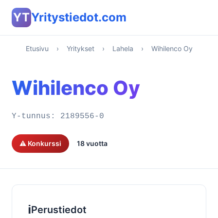
YT
Yritystiedot.com
Etusivu
›
Yritykset
›
Lahela
›
Wihilenco Oy
Wihilenco Oy
Y-tunnus:
2189556-0
⚠️ Konkurssi
18 vuotta
ℹ️
Perustiedot