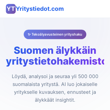
YT
Yritystiedot.com
✨ Tekoälyavusteinen yrityshaku
Suomen älykkäin
yritystietohakemisto
Löydä, analysoi ja seuraa yli 500 000
suomalaista yritystä. AI luo jokaiselle
yritykselle kuvauksen, ennusteet ja
älykkäät insightit.