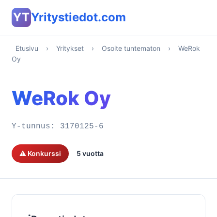
YT
Yritystiedot.com
Etusivu
›
Yritykset
›
Osoite tuntematon
›
WeRok
Oy
WeRok Oy
Y-tunnus:
3170125-6
⚠️ Konkurssi
5 vuotta