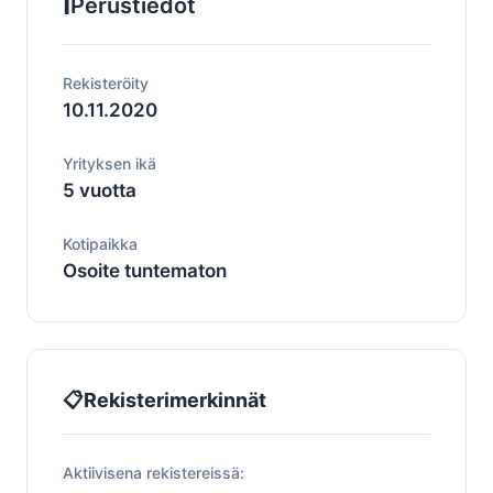
ℹ️
Perustiedot
Rekisteröity
10.11.2020
Yrityksen ikä
5 vuotta
Kotipaikka
Osoite tuntematon
📋
Rekisterimerkinnät
Aktiivisena rekistereissä: