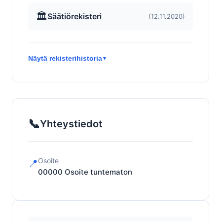
🏛️
Säätiörekisteri
(12.11.2020)
Näytä rekisterihistoria
▼
📞
Yhteystiedot
Osoite
📍
00000
Osoite tuntematon