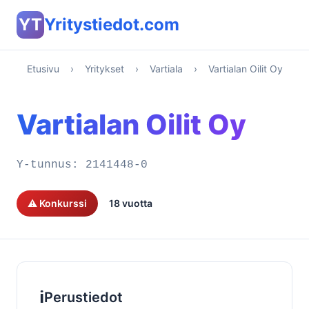
YT
Yritystiedot.com
Etusivu
›
Yritykset
›
Vartiala
›
Vartialan Oilit Oy
Vartialan Oilit Oy
Y-tunnus:
2141448-0
⚠️ Konkurssi
18 vuotta
ℹ️
Perustiedot