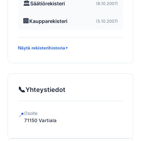
🏛️
Säätiörekisteri
(8.10.2007)
🏢
Kaupparekisteri
(5.10.2007)
Näytä rekisterihistoria
▼
📞
Yhteystiedot
Osoite
📍
71150
Vartiala