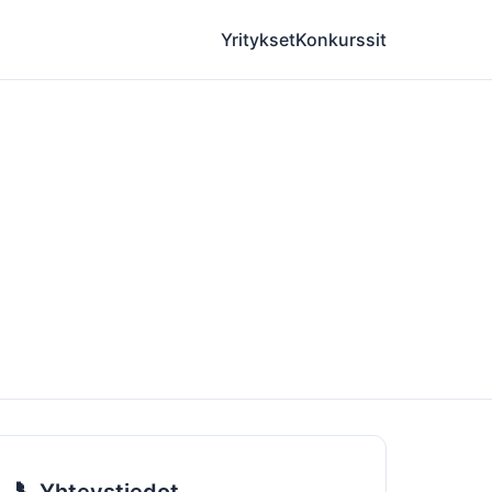
Yritykset
Konkurssit
📞