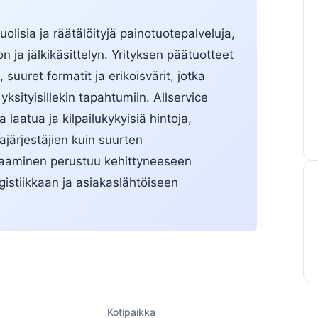
olisia ja räätälöityjä painotuotepalveluja,
n ja jälkikäsittelyn. Yrityksen päätuotteet
, suuret formatit ja erikoisvärit, jotka
 yksityisillekin tapahtumiin. Allservice
laatua ja kilpailukykyisiä hintoja,
ajärjestäjien kuin suurten
osaaminen perustuu kehittyneeseen
istiikkaan ja asiakaslähtöiseen
ä
Kotipaikka