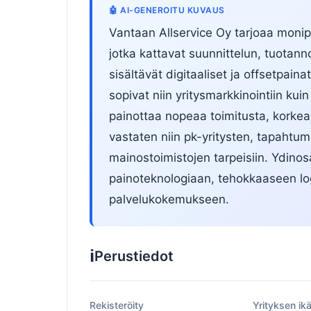
🤖 AI-GENEROITU KUVAUS
Vantaan Allservice Oy tarjoaa monipu
jotka kattavat suunnittelun, tuotanno
sisältävät digitaaliset ja offsetpainat
sopivat niin yritysmarkkinointiin kuin
painottaa nopeaa toimitusta, korkeaa 
vastaten niin pk-yritysten, tapahtum
mainostoimistojen tarpeisiin. Ydin
painoteknologiaan, tehokkaaseen log
palvelukokemukseen.
ℹ️
Perustiedot
Rekisteröity
Yrityksen ik