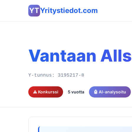
YT
Yritystiedot.com
Vantaan Alls
Y-tunnus:
3195217-8
⚠️ Konkurssi
5 vuotta
🤖 AI-analysoitu