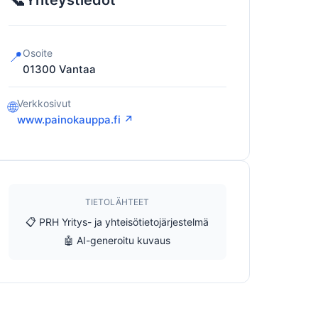
Yhteystiedot
Osoite
📍
01300
Vantaa
Verkkosivut
🌐
www.painokauppa.fi ↗
TIETOLÄHTEET
📋 PRH Yritys- ja yhteisötietojärjestelmä
🤖 AI-generoitu kuvaus