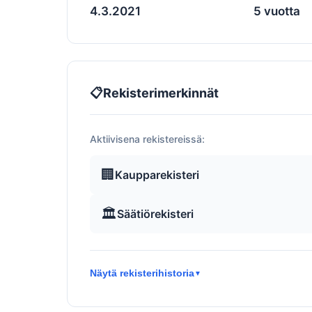
4.3.2021
5 vuotta
📋
Rekisterimerkinnät
Aktiivisena rekistereissä:
🏢
Kaupparekisteri
🏛️
Säätiörekisteri
Näytä rekisterihistoria
▼