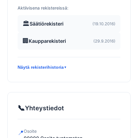
Aktiivisena rekistereissä:
🏛️
Säätiörekisteri
(19.10.2016)
🏢
Kaupparekisteri
(29.9.2016)
Näytä rekisterihistoria
▼
📞
Yhteystiedot
Osoite
📍