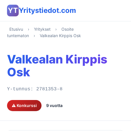
YT
Yritystiedot.com
Etusivu
›
Yritykset
›
Osoite
tuntematon
›
Valkealan Kirppis Osk
Valkealan Kirppis
Osk
Y-tunnus:
2781353-8
⚠️ Konkurssi
9 vuotta