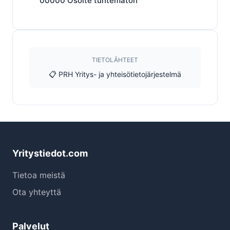
00000
Osoite tuntematon
TIETOLÄHTEET
📋 PRH Yritys- ja yhteisötietojärjestelmä
Yritystiedot.com
Tietoa meistä
Ota yhteyttä
Palvelut