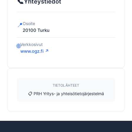
📞
Yhteystiedot
Osoite
📍
20100
Turku
Verkkosivut
🌐
www.ogz.fi ↗
TIETOLÄHTEET
📋 PRH Yritys- ja yhteisötietojärjestelmä