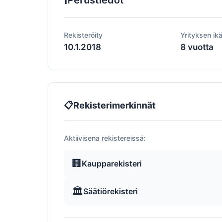
Perustiedot
Rekisteröity
Yrityksen ik
10.1.2018
8 vuotta
📋
Rekisterimerkinnät
Aktiivisena rekistereissä:
🏢
Kaupparekisteri
🏛️
Säätiörekisteri