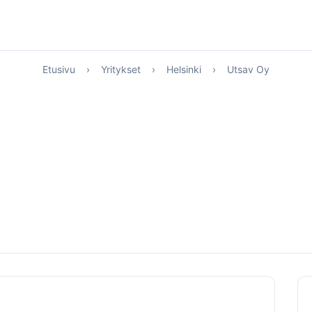
Etusivu
›
Yritykset
›
Helsinki
›
Utsav Oy