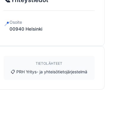
Yhteystiedot
Osoite
📍
00940
Helsinki
TIETOLÄHTEET
📋 PRH Yritys- ja yhteisötietojärjestelmä