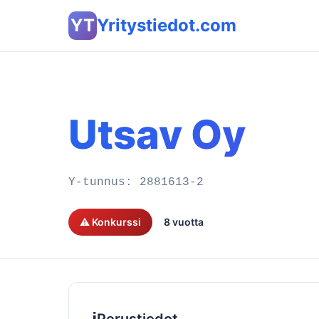
YT
Yritystiedot.com
Utsav Oy
Y-tunnus:
2881613-2
⚠️ Konkurssi
8 vuotta
ℹ️