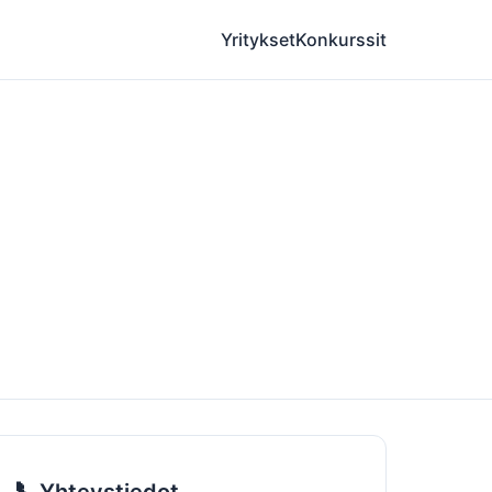
Yritykset
Konkurssit
📞