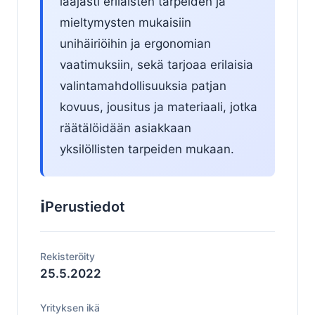
laajasti erilaisten tarpeiden ja
mieltymysten mukaisiin
unihäiriöihin ja ergonomian
vaatimuksiin, sekä tarjoaa erilaisia ​​
valintamahdollisuuksia patjan
kovuus, jousitus ja materiaali, jotka
räätälöidään asiakkaan
yksilöllisten tarpeiden mukaan.
ℹ️
Perustiedot
Rekisteröity
25.5.2022
Yrityksen ikä