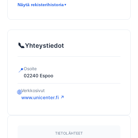
Näytä rekisterihistoria
▼
📞
Yhteystiedot
Osoite
📍
02240
Espoo
Verkkosivut
🌐
www.unicenter.fi ↗
TIETOLÄHTEET