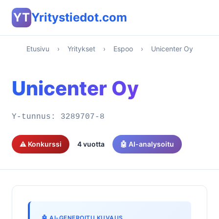
YT
Yritystiedot.com
Etusivu
›
Yritykset
›
Espoo
›
Unicenter Oy
Unicenter Oy
Y-tunnus:
3289707-8
⚠️ Konkurssi
4 vuotta
🤖 AI-analysoitu
🤖 AI-GENEROITU KUVAUS