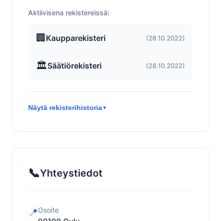
Aktiivisena rekistereissä:
🏢
Kaupparekisteri
(28.10.2022)
🏛️
Säätiörekisteri
(28.10.2022)
Näytä rekisterihistoria
▼
📞
Yhteystiedot
Osoite
📍