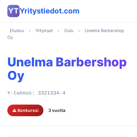
YT
Yritystiedot.com
Etusivu
›
Yritykset
›
Oulu
›
Unelma Barbershop
Oy
Unelma Barbershop
Oy
Y-tunnus:
3321334-4
⚠️ Konkurssi
3 vuotta