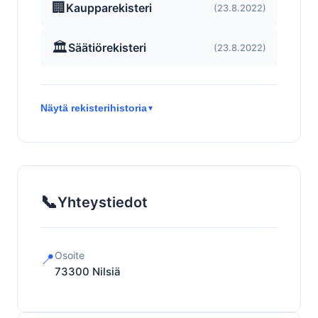
🏢
Kaupparekisteri
(23.8.2022)
🏛️
Säätiörekisteri
(23.8.2022)
Näytä rekisterihistoria
▼
📞
Yhteystiedot
Osoite
📍
73300
Nilsiä