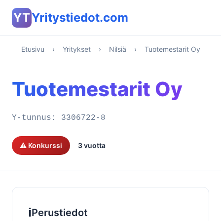
YT
Yritystiedot.com
Etusivu
›
Yritykset
›
Nilsiä
›
Tuotemestarit Oy
Tuotemestarit Oy
Y-tunnus:
3306722-8
⚠️ Konkurssi
3 vuotta
ℹ️
Perustiedot