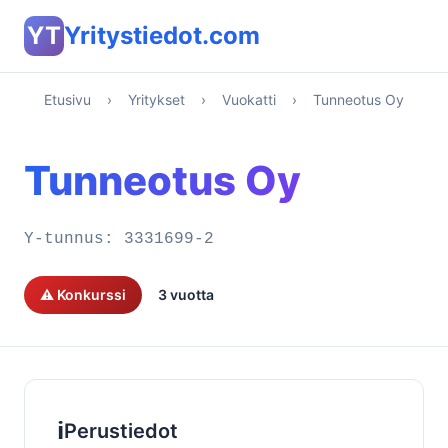
YT
Yritystiedot.com
Etusivu
›
Yritykset
›
Vuokatti
›
Tunneotus Oy
Tunneotus Oy
Y-tunnus:
3331699-2
⚠️ Konkurssi
3 vuotta
ℹ️
Perustiedot