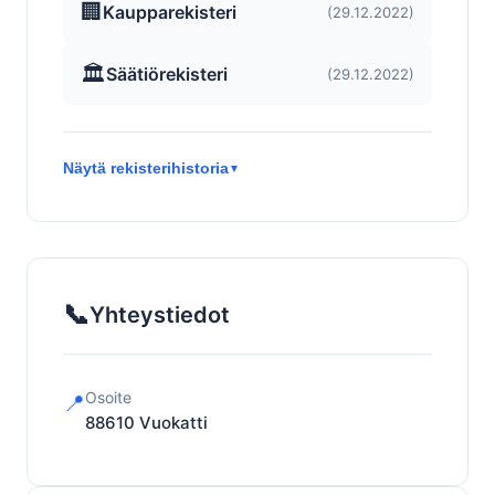
🏢
Kaupparekisteri
(29.12.2022)
🏛️
Säätiörekisteri
(29.12.2022)
Näytä rekisterihistoria
▼
📞
Yhteystiedot
Osoite
📍
88610
Vuokatti