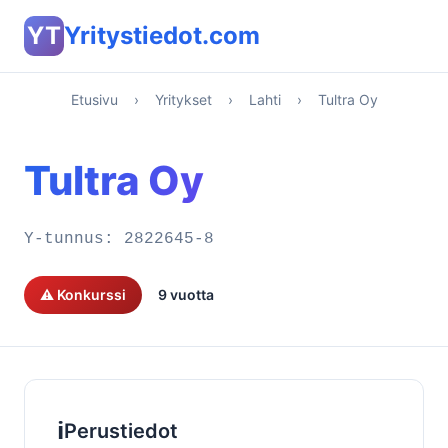
YT
Yritystiedot.com
Etusivu
›
Yritykset
›
Lahti
›
Tultra Oy
Tultra Oy
Y-tunnus:
2822645-8
⚠️ Konkurssi
9 vuotta
ℹ️
Perustiedot