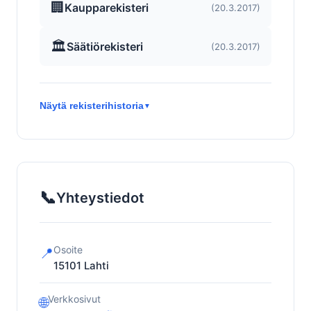
🏢
Kaupparekisteri
(20.3.2017)
🏛️
Säätiörekisteri
(20.3.2017)
Näytä rekisterihistoria
▼
📞
Yhteystiedot
Osoite
📍
15101
Lahti
Verkkosivut
🌐