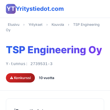
YT
Yritystiedot.com
Etusivu
›
Yritykset
›
Kouvola
›
TSP Engineering
Oy
TSP Engineering Oy
Y-tunnus:
2739531-3
⚠️ Konkurssi
10 vuotta