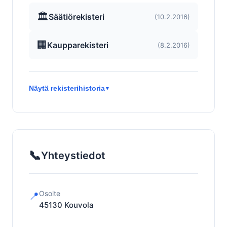
🏛️
Säätiörekisteri
(10.2.2016)
🏢
Kaupparekisteri
(8.2.2016)
Näytä rekisterihistoria
▼
📞
Yhteystiedot
Osoite
📍
45130
Kouvola