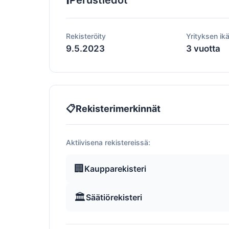
Perustiedot
Rekisteröity
Yrityksen ik
9.5.2023
3 vuotta
📋
Rekisterimerkinnät
Aktiivisena rekistereissä:
🏢
Kaupparekisteri
🏛️
Säätiörekisteri