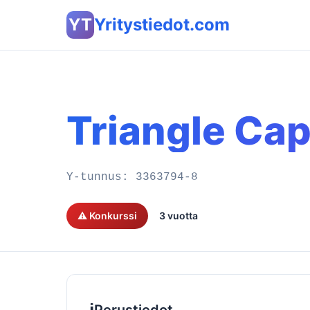
YT
Yritystiedot.com
Triangle Cap
Y-tunnus:
3363794-8
⚠️ Konkurssi
3 vuotta
ℹ️