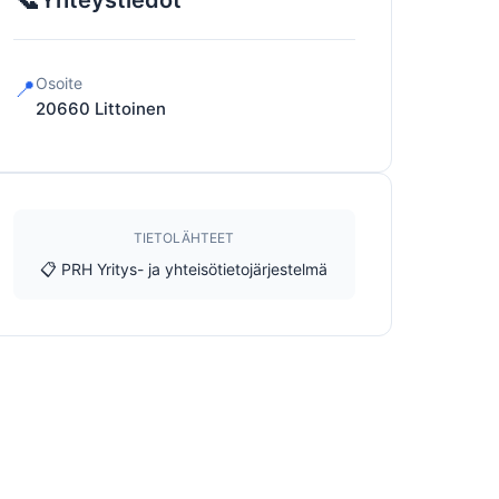
Yhteystiedot
Osoite
📍
20660
Littoinen
TIETOLÄHTEET
📋 PRH Yritys- ja yhteisötietojärjestelmä