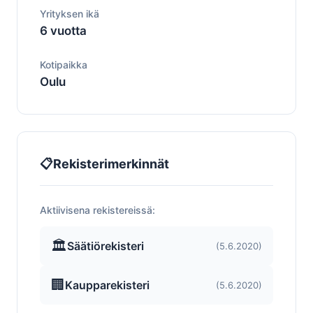
Yrityksen ikä
6 vuotta
Kotipaikka
Oulu
📋
Rekisterimerkinnät
Aktiivisena rekistereissä:
🏛️
Säätiörekisteri
(5.6.2020)
🏢
Kaupparekisteri
(5.6.2020)