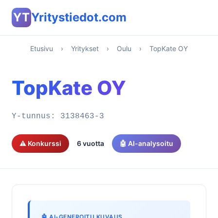
YT
Yritystiedot.com
Etusivu
›
Yritykset
›
Oulu
›
TopKate OY
TopKate OY
Y-tunnus:
3138463-3
⚠️ Konkurssi
6 vuotta
🤖 AI-analysoitu
🤖 AI-GENEROITU KUVAUS