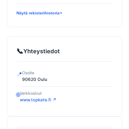
Näytä rekisterihistoria
▼
📞
Yhteystiedot
Osoite
📍
90620
Oulu
Verkkosivut
🌐
www.topkate.fi ↗