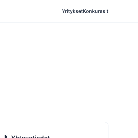
Yritykset
Konkurssit
📞