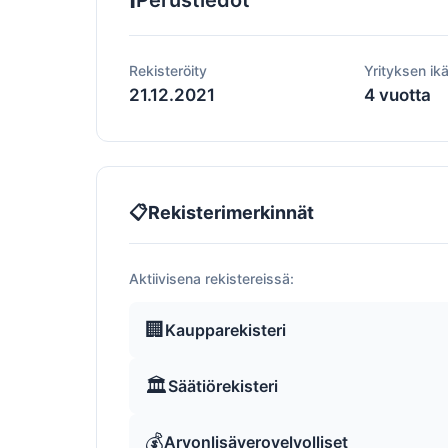
Perustiedot
Rekisteröity
Yrityksen ik
21.12.2021
4 vuotta
📋
Rekisterimerkinnät
Aktiivisena rekistereissä:
🏢
Kaupparekisteri
🏛️
Säätiörekisteri
💰
Arvonlisäverovelvolliset