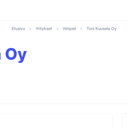
Etusivu
›
Yritykset
›
Vimpeli
›
Toni Kuusela Oy
a Oy