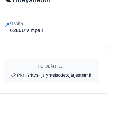
Yhteystiedot
Osoite
📍
62800
Vimpeli
TIETOLÄHTEET
📋 PRH Yritys- ja yhteisötietojärjestelmä