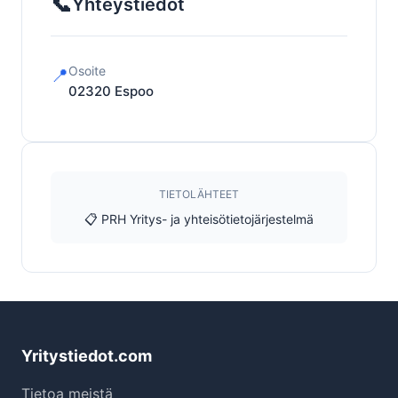
📞
Yhteystiedot
Osoite
📍
02320
Espoo
TIETOLÄHTEET
📋 PRH Yritys- ja yhteisötietojärjestelmä
Yritystiedot.com
Tietoa meistä