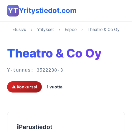
YT
Yritystiedot.com
Etusivu
›
Yritykset
›
Espoo
›
Theatro & Co Oy
Theatro & Co Oy
Y-tunnus:
3522238-3
⚠️ Konkurssi
1 vuotta
ℹ️
Perustiedot