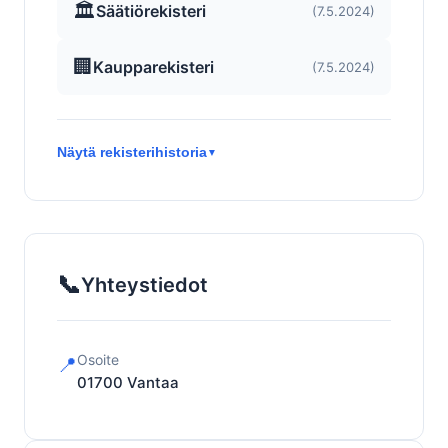
🏛️
Säätiörekisteri
(7.5.2024)
🏢
Kaupparekisteri
(7.5.2024)
Näytä rekisterihistoria
▼
📞
Yhteystiedot
Osoite
📍
01700
Vantaa