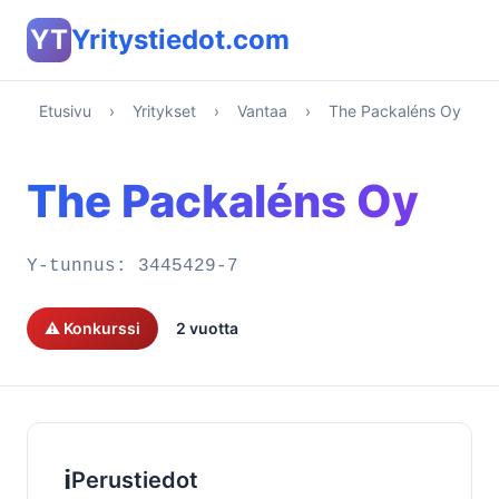
YT
Yritystiedot.com
Etusivu
›
Yritykset
›
Vantaa
›
The Packaléns Oy
The Packaléns Oy
Y-tunnus:
3445429-7
⚠️ Konkurssi
2 vuotta
ℹ️
Perustiedot