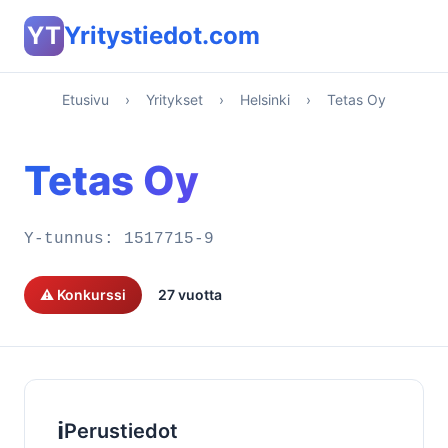
YT
Yritystiedot.com
Etusivu
›
Yritykset
›
Helsinki
›
Tetas Oy
Tetas Oy
Y-tunnus:
1517715-9
⚠️ Konkurssi
27 vuotta
ℹ️
Perustiedot