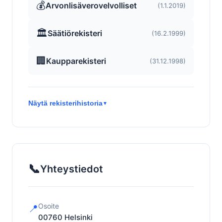
💰
Arvonlisäverovelvolliset
(1.1.2019)
🏛️
Säätiörekisteri
(16.2.1999)
🏢
Kaupparekisteri
(31.12.1998)
Näytä rekisterihistoria
▼
📞
Yhteystiedot
Osoite
📍
00760
Helsinki