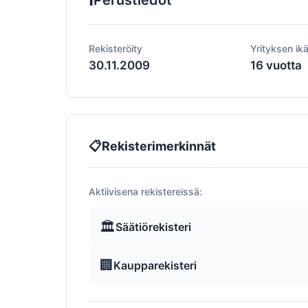
Perustiedot
Rekisteröity
Yrityksen ik
30.11.2009
16 vuotta
📋
Rekisterimerkinnät
Aktiivisena rekistereissä:
🏛️
Säätiörekisteri
🏢
Kaupparekisteri