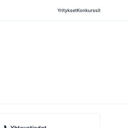
Yritykset
Konkurssit
📞