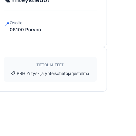
Yhteystiedot
Osoite
📍
06100
Porvoo
TIETOLÄHTEET
📋 PRH Yritys- ja yhteisötietojärjestelmä