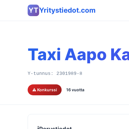
YT
Yritystiedot.com
Taxi Aapo K
Y-tunnus:
2301989-8
⚠️ Konkurssi
16 vuotta
ℹ️