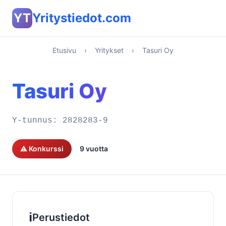
YT
Yritystiedot.com
Etusivu
›
Yritykset
›
Tasuri Oy
Tasuri Oy
Y-tunnus:
2828283-9
⚠️ Konkurssi
9 vuotta
ℹ️
Perustiedot