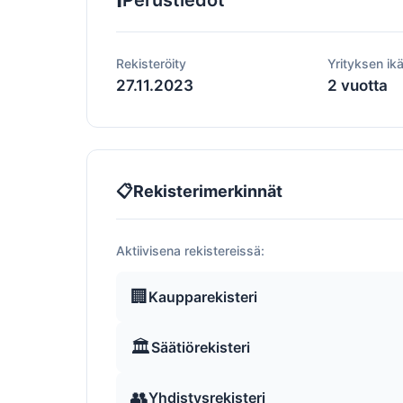
Perustiedot
Rekisteröity
Yrityksen ik
27.11.2023
2 vuotta
📋
Rekisterimerkinnät
Aktiivisena rekistereissä:
🏢
Kaupparekisteri
🏛️
Säätiörekisteri
👥
Yhdistysrekisteri