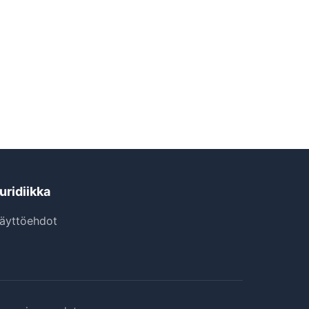
uridiikka
äyttöehdot