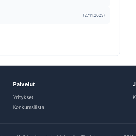
(27.11.2023)
Palvelut
J
Yritykset
K
Konkurssilista