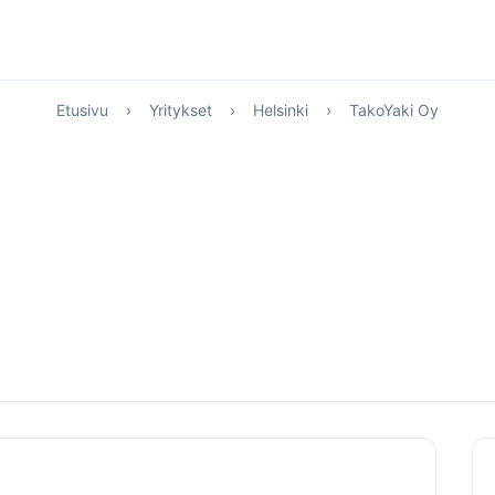
Etusivu
›
Yritykset
›
Helsinki
›
TakoYaki Oy