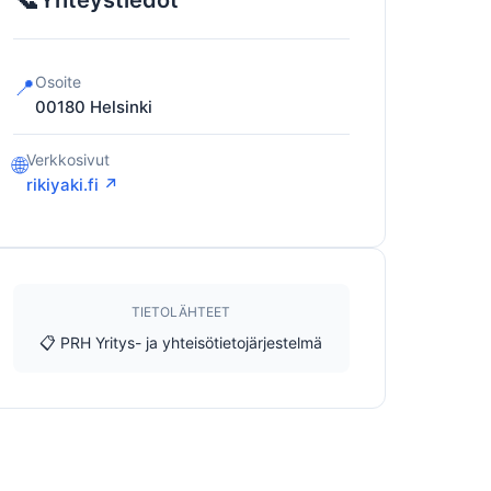
Yhteystiedot
Osoite
📍
00180
Helsinki
Verkkosivut
🌐
rikiyaki.fi ↗
TIETOLÄHTEET
📋 PRH Yritys- ja yhteisötietojärjestelmä