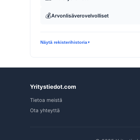
💰
Arvonlisäverovelvolliset
Näytä rekisterihistoria
▼
Yritystiedot.com
Tietoa meistä
Ota yhteyttä