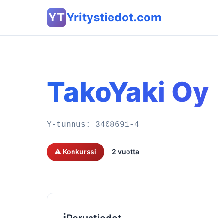
YT
Yritystiedot.com
TakoYaki Oy
Y-tunnus:
3408691-4
⚠️ Konkurssi
2 vuotta
ℹ️