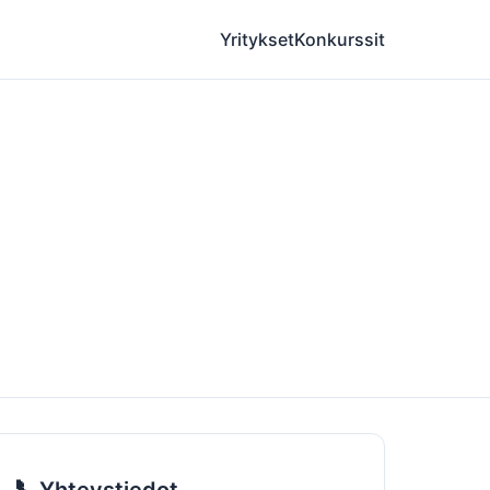
Yritykset
Konkurssit
📞