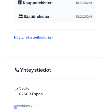
🏢
Kaupparekisteri
(8.2.2024)
🏛️
Säätiörekisteri
(8.2.2024)
Näytä rekisterihistoria
▼
📞
Yhteystiedot
Osoite
📍
02600
Espoo
Verkkosivut
🌐