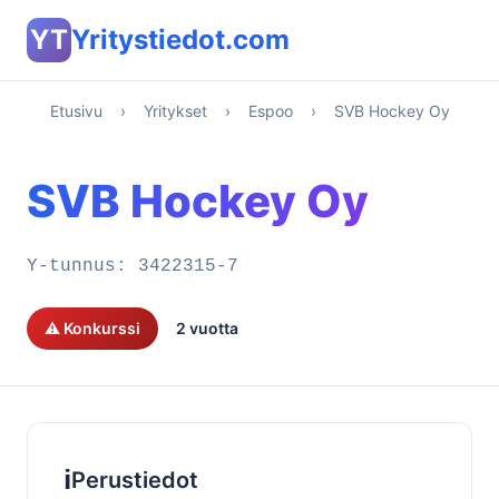
YT
Yritystiedot.com
Etusivu
›
Yritykset
›
Espoo
›
SVB Hockey Oy
SVB Hockey Oy
Y-tunnus:
3422315-7
⚠️ Konkurssi
2 vuotta
ℹ️
Perustiedot