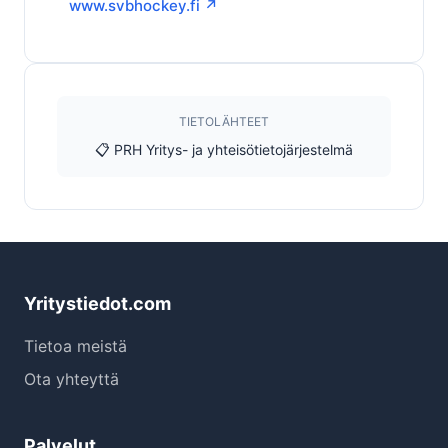
www.svbhockey.fi ↗
TIETOLÄHTEET
📋 PRH Yritys- ja yhteisötietojärjestelmä
Yritystiedot.com
Tietoa meistä
Ota yhteyttä
Palvelut