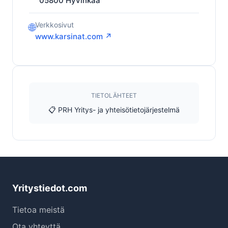
05800
Hyvinkää
Verkkosivut
🌐
www.karsinat.com ↗
TIETOLÄHTEET
📋 PRH Yritys- ja yhteisötietojärjestelmä
Yritystiedot.com
Tietoa meistä
Ota yhteyttä