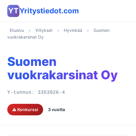
YT
Yritystiedot.com
Etusivu
›
Yritykset
›
Hyvinkää
›
Suomen
vuokrakarsinat Oy
Suomen
vuokrakarsinat Oy
Y-tunnus:
3353926-4
⚠️ Konkurssi
3 vuotta