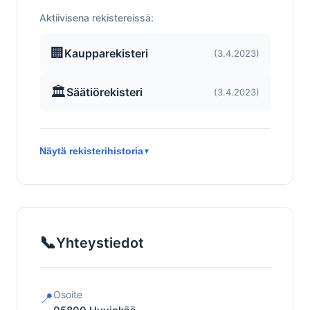
Aktiivisena rekistereissä:
🏢
Kaupparekisteri
(3.4.2023)
🏛️
Säätiörekisteri
(3.4.2023)
Näytä rekisterihistoria
▼
📞
Yhteystiedot
Osoite
📍