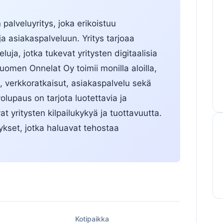
alveluyritys, joka erikoistuu
ja asiakaspalveluun. Yritys tarjoaa
luja, jotka tukevat yritysten digitaalisia
Suomen Onnelat Oy toimii monilla aloilla,
, verkkoratkaisut, asiakaspalvelu sekä
volupaus on tarjota luotettavia ja
at yritysten kilpailukykyä ja tuottavuutta.
ykset, jotka haluavat tehostaa
ä
Kotipaikka