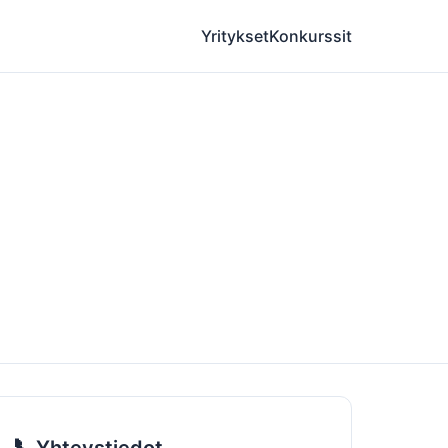
Yritykset
Konkurssit
📞