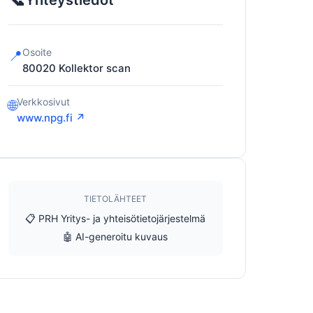
Yhteystiedot
Osoite
📍
80020
Kollektor scan
Verkkosivut
🌐
www.npg.fi ↗
TIETOLÄHTEET
📋 PRH Yritys- ja yhteisötietojärjestelmä
🤖 AI-generoitu kuvaus