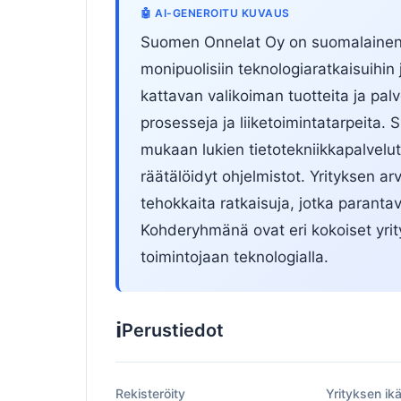
🤖 AI-GENEROITU KUVAUS
Suomen Onnelat Oy on suomalainen p
monipuolisiin teknologiaratkaisuihin 
kattavan valikoiman tuotteita ja palve
prosesseja ja liiketoimintatarpeita. 
mukaan lukien tietotekniikkapalvelut
räätälöidyt ohjelmistot. Yrityksen ar
tehokkaita ratkaisuja, jotka parantav
Kohderyhmänä ovat eri kokoiset yrit
toimintojaan teknologialla.
ℹ️
Perustiedot
Rekisteröity
Yrityksen ik