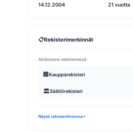
14.12.2004
21 vuotta
📋
Rekisterimerkinnät
Aktiivisena rekistereissä:
🏢
Kaupparekisteri
🏛️
Säätiörekisteri
Näytä rekisterihistoria
▼