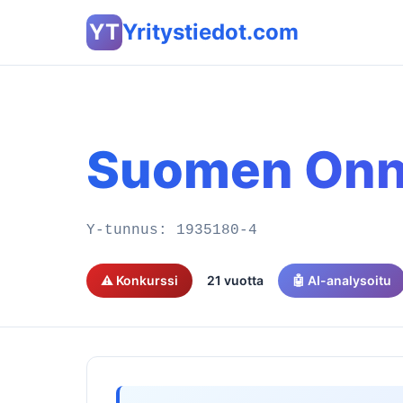
YT
Yritystiedot.com
Suomen Onn
Y-tunnus:
1935180-4
⚠️ Konkurssi
21 vuotta
🤖 AI-analysoitu