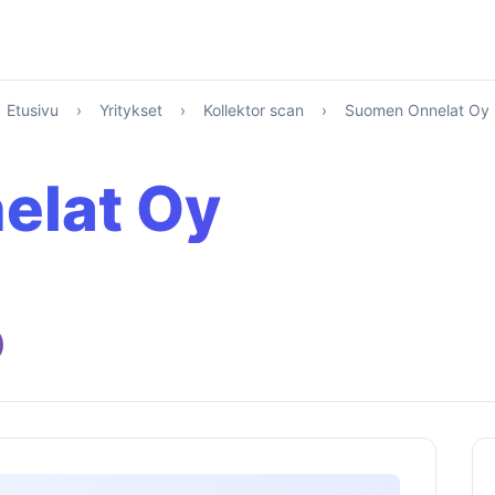
Etusivu
›
Yritykset
›
Kollektor scan
›
Suomen Onnelat Oy
elat Oy