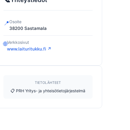
Yhteystiedot
Osoite
📍
38200
Sastamala
Verkkosivut
🌐
www.laituritukku.fi ↗
TIETOLÄHTEET
📋 PRH Yritys- ja yhteisötietojärjestelmä