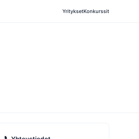
Yritykset
Konkurssit
📞