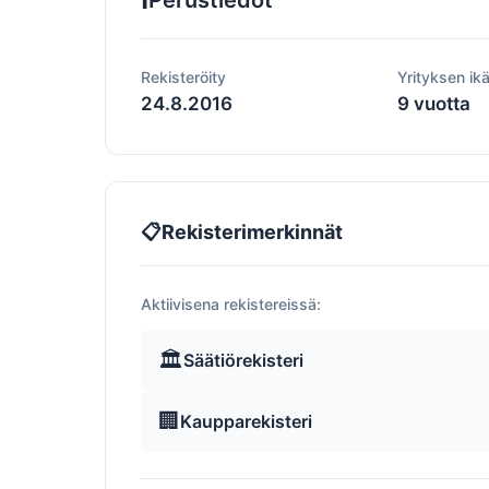
Perustiedot
Rekisteröity
Yrityksen ik
24.8.2016
9 vuotta
📋
Rekisterimerkinnät
Aktiivisena rekistereissä:
🏛️
Säätiörekisteri
🏢
Kaupparekisteri