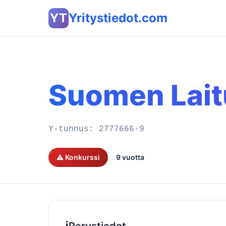
YT
Yritystiedot.com
Suomen Lait
Y-tunnus:
2777666-9
⚠️ Konkurssi
9 vuotta
ℹ️