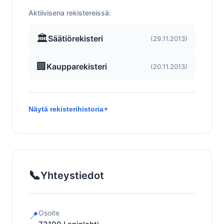
Aktiivisena rekistereissä:
🏛️
Säätiörekisteri
(29.11.2013)
🏢
Kaupparekisteri
(20.11.2013)
Näytä rekisterihistoria
▼
📞
Yhteystiedot
Osoite
📍