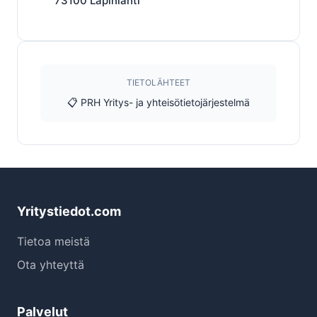
73100
Lapinlahti
TIETOLÄHTEET
📋 PRH Yritys- ja yhteisötietojärjestelmä
Yritystiedot.com
Tietoa meistä
Ota yhteyttä
Palvelut