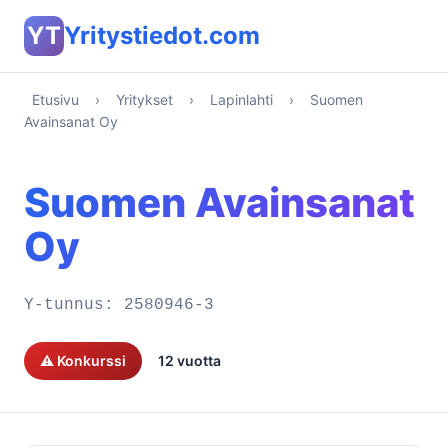
YT
Yritystiedot.com
Etusivu
›
Yritykset
›
Lapinlahti
›
Suomen
Avainsanat Oy
Suomen Avainsanat
Oy
Y-tunnus:
2580946-3
⚠️ Konkurssi
12 vuotta