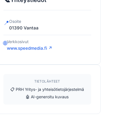
Yhteystiedot
Osoite
📍
01390
Vantaa
Verkkosivut
🌐
www.speedmedia.fi ↗
TIETOLÄHTEET
📋 PRH Yritys- ja yhteisötietojärjestelmä
🤖 AI-generoitu kuvaus