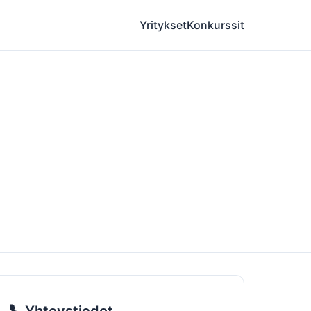
Yritykset
Konkurssit
📞