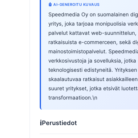
🤖 AI-GENEROITU KUVAUS
Speedmedia Oy on suomalainen digit
yritys, joka tarjoaa monipuolisia ve
palvelut kattavat web-suunnittelun,
ratkaisuista e-commerceen, sekä dig
mainostoimistopalvelut. Speedmedia
verkkosivustoja ja sovelluksia, jotka
teknologisesti edistyneitä. Yrityksen
skaalautuvaa ratkaisut asiakkaillee
suuret yritykset, jotka etsivät luotet
transformaatioon.\n
ℹ️
Perustiedot