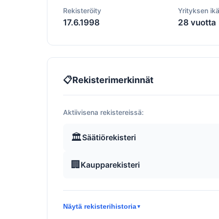
Rekisteröity
Yrityksen ik
17.6.1998
28 vuotta
📋
Rekisterimerkinnät
Aktiivisena rekistereissä:
🏛️
Säätiörekisteri
🏢
Kaupparekisteri
Näytä rekisterihistoria
▼