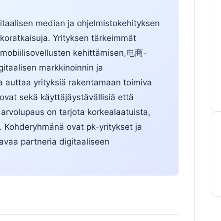
aalisen median ja ohjelmistokehityksen
rkkoratkaisuja. Yrityksen tärkeimmät
 mobiilisovellusten kehittämisen,电商-
itaalisen markkinoinnin ja
 auttaa yrityksiä rakentamaan toimiva
 ovat sekä käyttäjäystävällisiä että
 arvolupaus on tarjota korkealaatuista,
n. Kohderyhmänä ovat pk-yritykset ja
tavaa partneria digitaaliseen