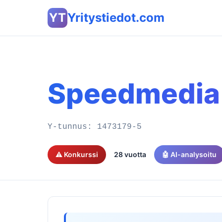
YT
Yritystiedot.com
Speedmedia
Y-tunnus:
1473179-5
⚠️ Konkurssi
28 vuotta
🤖 AI-analysoitu