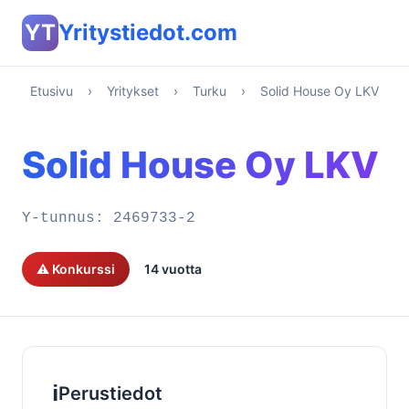
YT
Yritystiedot.com
Etusivu
›
Yritykset
›
Turku
›
Solid House Oy LKV
Solid House Oy LKV
Y-tunnus:
2469733-2
⚠️ Konkurssi
14 vuotta
ℹ️
Perustiedot