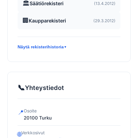
🏛️
Säätiörekisteri
(13.4.2012)
🏢
Kaupparekisteri
(29.3.2012)
Näytä rekisterihistoria
▼
📞
Yhteystiedot
Osoite
📍
20100
Turku
Verkkosivut
🌐