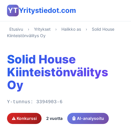
YT
Yritystiedot.com
Etusivu
›
Yritykset
›
Halikko as
›
Solid House
Kiinteistönvälitys Oy
Solid House
Kiinteistönvälitys
Oy
Y-tunnus:
3394903-6
⚠️ Konkurssi
2 vuotta
🤖 AI-analysoitu