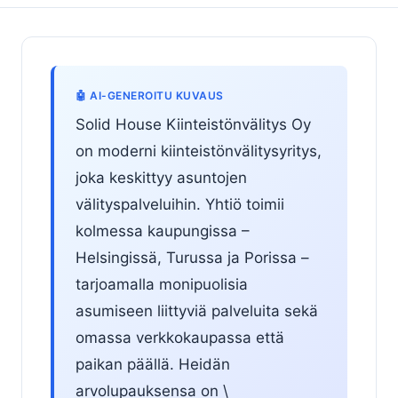
🤖 AI-GENEROITU KUVAUS
Solid House Kiinteistönvälitys Oy
on moderni kiinteistönvälitysyritys,
joka keskittyy asuntojen
välityspalveluihin. Yhtiö toimii
kolmessa kaupungissa –
Helsingissä, Turussa ja Porissa –
tarjoamalla monipuolisia
asumiseen liittyviä palveluita sekä
omassa verkkokaupassa että
paikan päällä. Heidän
arvolupauksensa on \