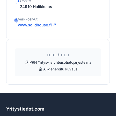
Osoite
📍
24910
Halikko as
Verkkosivut
🌐
www.solidhouse.fi ↗
TIETOLÄHTEET
📋 PRH Yritys- ja yhteisötietojärjestelmä
🤖 AI-generoitu kuvaus
Yritystiedot.com