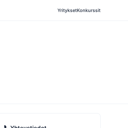
Yritykset
Konkurssit
📞