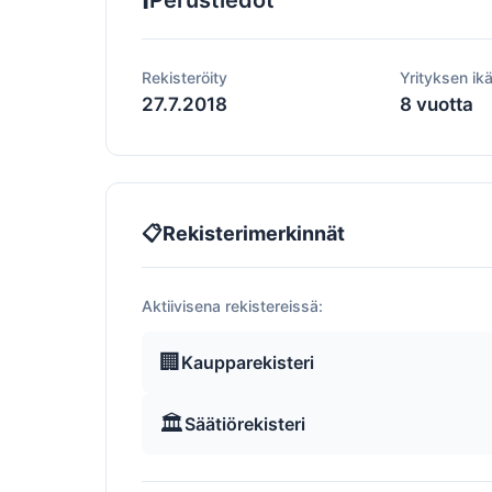
Perustiedot
Rekisteröity
Yrityksen ik
27.7.2018
8 vuotta
📋
Rekisterimerkinnät
Aktiivisena rekistereissä:
🏢
Kaupparekisteri
🏛️
Säätiörekisteri