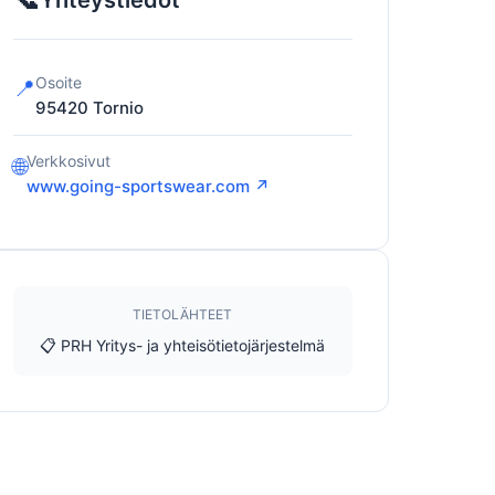
Yhteystiedot
Osoite
📍
95420
Tornio
Verkkosivut
🌐
www.going-sportswear.com ↗
TIETOLÄHTEET
📋 PRH Yritys- ja yhteisötietojärjestelmä