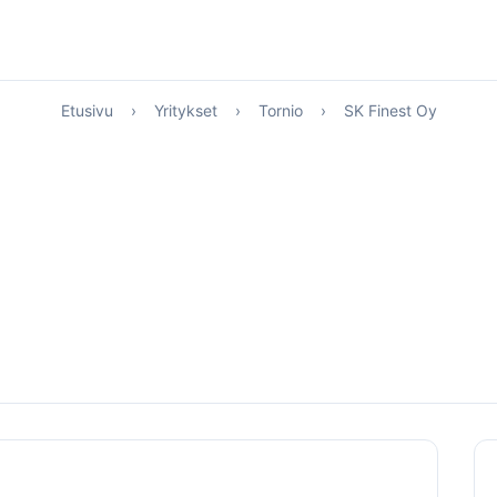
Etusivu
›
Yritykset
›
Tornio
›
SK Finest Oy