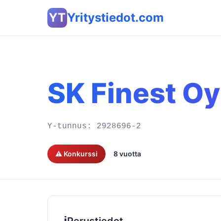
YT
Yritystiedot.com
SK Finest Oy
Y-tunnus:
2928696-2
⚠️ Konkurssi
8 vuotta
ℹ️