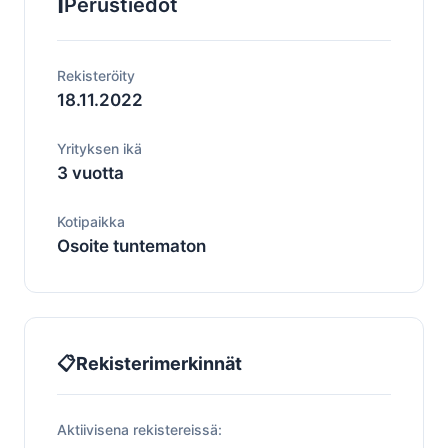
ℹ️
Perustiedot
Rekisteröity
18.11.2022
Yrityksen ikä
3 vuotta
Kotipaikka
Osoite tuntematon
📋
Rekisterimerkinnät
Aktiivisena rekistereissä: