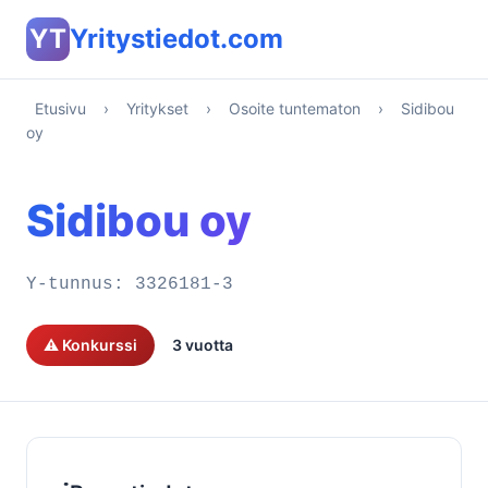
YT
Yritystiedot.com
Etusivu
›
Yritykset
›
Osoite tuntematon
›
Sidibou
oy
Sidibou oy
Y-tunnus:
3326181-3
⚠️ Konkurssi
3 vuotta