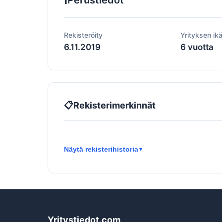
Perustiedot
Rekisteröity
Yrityksen ik
6.11.2019
6 vuotta
📋
Rekisterimerkinnät
Näytä rekisterihistoria
▼
Yritystiedot.com