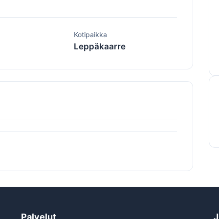
ä
Kotipaikka
Leppäkaarre
Palvelut
J