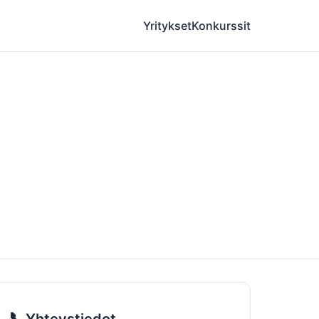
Yritykset
Konkurssit
📞