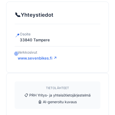
📞
Yhteystiedot
Osoite
📍
33840
Tampere
Verkkosivut
🌐
www.sevenbikes.fi ↗
TIETOLÄHTEET
📋 PRH Yritys- ja yhteisötietojärjestelmä
🤖 AI-generoitu kuvaus