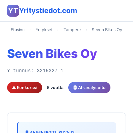
YT
Yritystiedot.com
Etusivu
›
Yritykset
›
Tampere
›
Seven Bikes Oy
Seven Bikes Oy
Y-tunnus:
3215327-1
⚠️ Konkurssi
5 vuotta
🤖 AI-analysoitu
🤖 AI-GENEROITU KUVAUS