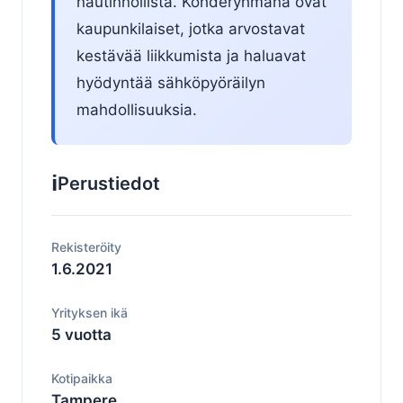
nautinnollista. Kohderyhmänä ovat
kaupunkilaiset, jotka arvostavat
kestävää liikkumista ja haluavat
hyödyntää sähköpyöräilyn
mahdollisuuksia.
ℹ️
Perustiedot
Rekisteröity
1.6.2021
Yrityksen ikä
5 vuotta
Kotipaikka
Tampere