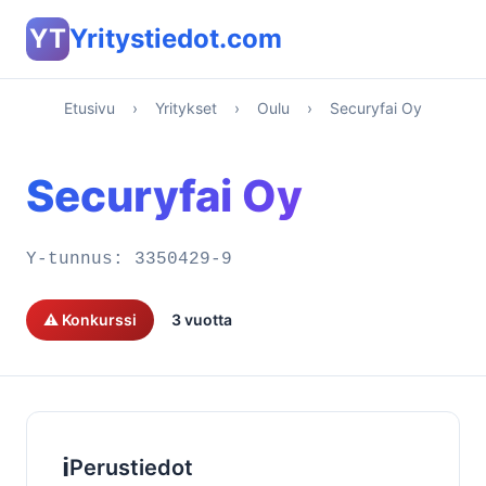
YT
Yritystiedot.com
Etusivu
›
Yritykset
›
Oulu
›
Securyfai Oy
Securyfai Oy
Y-tunnus:
3350429-9
⚠️ Konkurssi
3 vuotta
ℹ️
Perustiedot