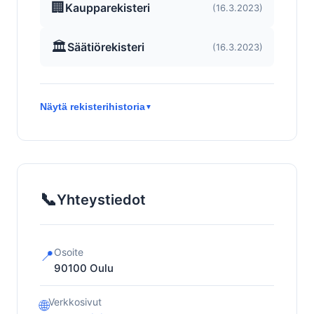
🏢
Kaupparekisteri
(16.3.2023)
🏛️
Säätiörekisteri
(16.3.2023)
Näytä rekisterihistoria
▼
📞
Yhteystiedot
Osoite
📍
90100
Oulu
Verkkosivut
🌐