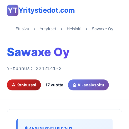
YT
Yritystiedot.com
Etusivu
›
Yritykset
›
Helsinki
›
Sawaxe Oy
Sawaxe Oy
Y-tunnus:
2242141-2
⚠️ Konkurssi
17 vuotta
🤖 AI-analysoitu
🤖 AI-GENEROITU KUVAUS