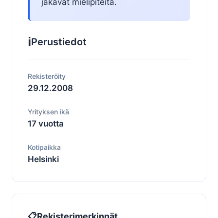
jakavat mielipiteitä.
ℹ️
Perustiedot
Rekisteröity
29.12.2008
Yrityksen ikä
17 vuotta
Kotipaikka
Helsinki
📋
Rekisterimerkinnät