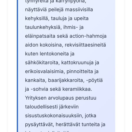
tynnyreitä ja kärrynpyöriä,
näyttäviä peilejä massiivisilla
kehyksillä, tauluja ja upeita
taulunkehyksiä, ihmis- ja
eläinpatsaita sekä action-hahmoja
aidon kokoisina, rekvisiittaesineitä
kuten lentokoneita ja
sähkökitaroita, kattokruunuja ja
erikoisvalaisimia, pinnoitteita ja
kankaita, baarijakkaroita, -pöytiä
ja -sohvia sekä keramiikkaa.
Yrityksen arvolupaus perustuu
taloudellisesti järkeviin
sisustuskokonaisuuksiin, jotka
pysäyttävät, herättävät tunteita ja