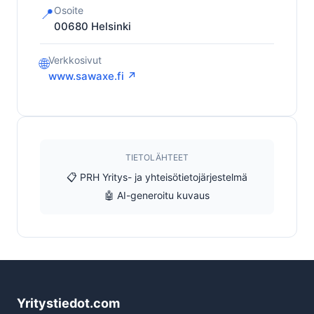
Osoite
📍
00680
Helsinki
Verkkosivut
🌐
www.sawaxe.fi ↗
TIETOLÄHTEET
📋 PRH Yritys- ja yhteisötietojärjestelmä
🤖 AI-generoitu kuvaus
Yritystiedot.com