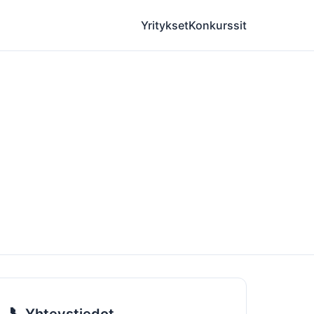
Yritykset
Konkurssit
📞