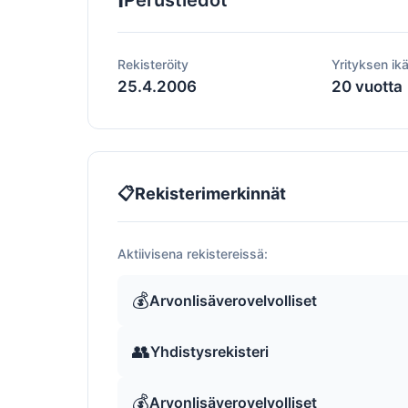
Perustiedot
Rekisteröity
Yrityksen ik
25.4.2006
20 vuotta
📋
Rekisterimerkinnät
Aktiivisena rekistereissä:
💰
Arvonlisäverovelvolliset
👥
Yhdistysrekisteri
💰
Arvonlisäverovelvolliset