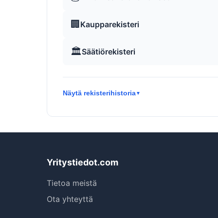
🏢
Kaupparekisteri
🏛️
Säätiörekisteri
Näytä rekisterihistoria
▼
Yritystiedot.com
Tietoa meistä
Ota yhteyttä