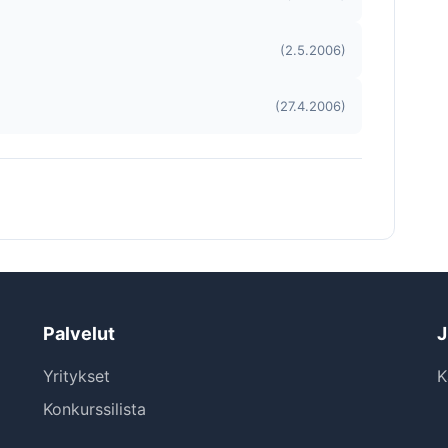
(2.5.2006)
(27.4.2006)
Palvelut
J
Yritykset
K
Konkurssilista