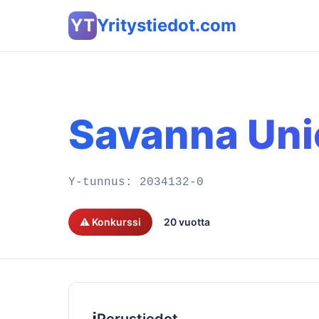
YT
Yritystiedot.com
Savanna Uni
Y-tunnus:
2034132-0
⚠️ Konkurssi
20 vuotta
ℹ️