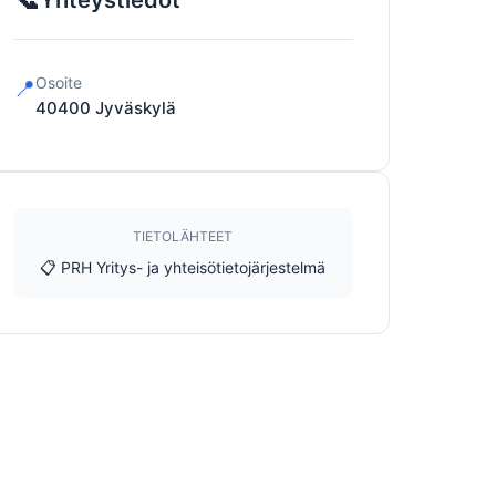
Yhteystiedot
Osoite
📍
40400
Jyväskylä
TIETOLÄHTEET
📋 PRH Yritys- ja yhteisötietojärjestelmä