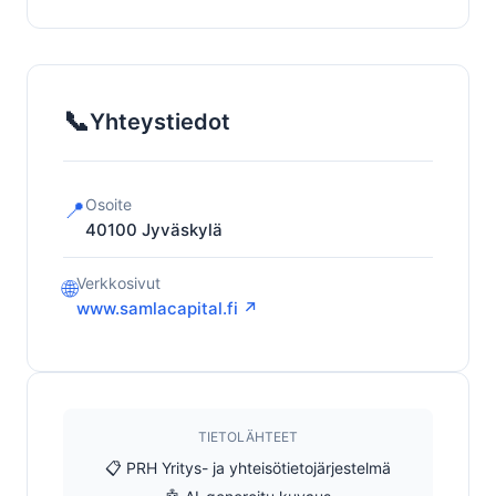
📞
Yhteystiedot
Osoite
📍
40100
Jyväskylä
Verkkosivut
🌐
www.samlacapital.fi ↗
TIETOLÄHTEET
📋 PRH Yritys- ja yhteisötietojärjestelmä