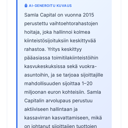
🤖 AI-GENEROITU KUVAUS
Samla Capital on vuonna 2015
perustettu vaihtoehtorahastojen
hoitaja, joka hallinnoi kolmea
kiinteistösijoituksiin keskittyvää
rahastoa. Yritys keskittyy
pääasiassa toimitilakiinteistöihin
kasvukeskuksissa sekä vuokra-
asuntoihin, ja se tarjoaa sijoittajille
mahdollisuuden sijoittaa 1–20
miljoonan euron kohteisiin. Samla
Capitalin arvolupaus perustuu
aktiiviseen hallintaan ja
kassavirran kasvattamiseen, mikä
on johtanut sijoittajien tuottojen