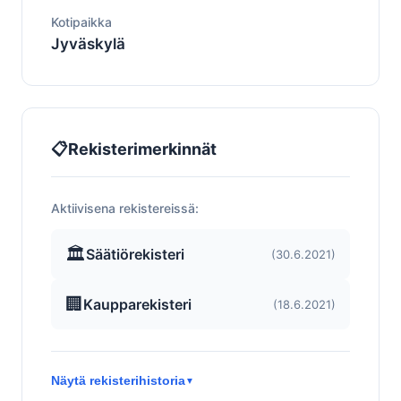
Kotipaikka
Jyväskylä
📋
Rekisterimerkinnät
Aktiivisena rekistereissä:
🏛️
Säätiörekisteri
(30.6.2021)
🏢
Kaupparekisteri
(18.6.2021)
Näytä rekisterihistoria
▼