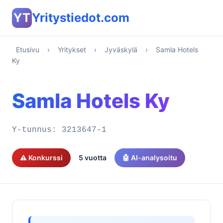
YT
Yritystiedot.com
Etusivu
›
Yritykset
›
Jyväskylä
›
Samla Hotels
Ky
Samla Hotels Ky
Y-tunnus:
3213647-1
⚠️ Konkurssi
5 vuotta
🤖 AI-analysoitu