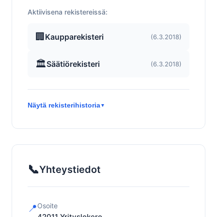
Aktiivisena rekistereissä:
🏢
Kaupparekisteri
(6.3.2018)
🏛️
Säätiörekisteri
(6.3.2018)
Näytä rekisterihistoria
▼
📞
Yhteystiedot
Osoite
📍
42011
Yrityslokero