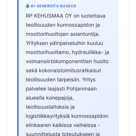
🤖 AI-GENEROITU KUVAUS
RP KEHUSMAA OY on luotettava
teollisuuden kunnossapidon ja
moottorihuoltojen asiantuntija.
Yrityksen ydinpalveluihin kuuluu
moottorihuoltamo, hydrauliikka- ja
voimansiirtokomponenttien huolto
sekä kokonaistoimitusratkaisut
teollisuuden tarpeisiin. Yritys
palvelee laajasti Pohjanmaan
alueella konepajoja,
teollisuuslaitoksia ja
logistiikkayrityksiä kunnossapidon
elinkaaren kaikissa vaiheissa -
suunnittelusta toteutukseen ja