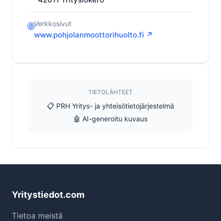
Verkkosivut
🌐
www.pohjolanmoottorihuolto.fi ↗
TIETOLÄHTEET
📋 PRH Yritys- ja yhteisötietojärjestelmä
🤖 AI-generoitu kuvaus
Yritystiedot.com
Tietoa meistä