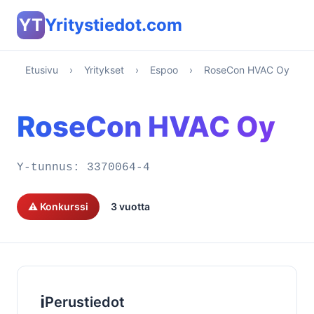
YT
Yritystiedot.com
Etusivu
›
Yritykset
›
Espoo
›
RoseCon HVAC Oy
RoseCon HVAC Oy
Y-tunnus:
3370064-4
⚠️ Konkurssi
3 vuotta
ℹ️
Perustiedot