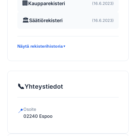
🏢
Kaupparekisteri
(16.6.2023)
🏛️
Säätiörekisteri
(16.6.2023)
Näytä rekisterihistoria
▼
📞
Yhteystiedot
Osoite
📍
02240
Espoo