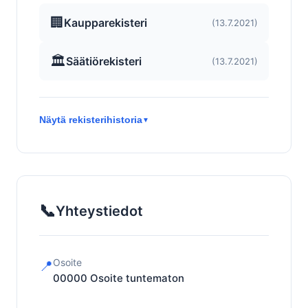
🏢
Kaupparekisteri
(13.7.2021)
🏛️
Säätiörekisteri
(13.7.2021)
Näytä rekisterihistoria
▼
📞
Yhteystiedot
Osoite
📍
00000
Osoite tuntematon