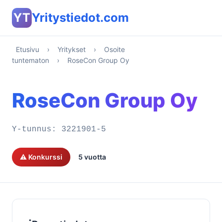
YT
Yritystiedot.com
Etusivu
›
Yritykset
›
Osoite
tuntematon
›
RoseCon Group Oy
RoseCon Group Oy
Y-tunnus:
3221901-5
⚠️ Konkurssi
5 vuotta