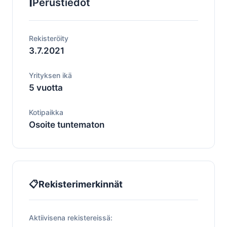
ℹ️
Perustiedot
Rekisteröity
3.7.2021
Yrityksen ikä
5 vuotta
Kotipaikka
Osoite tuntematon
📋
Rekisterimerkinnät
Aktiivisena rekistereissä: