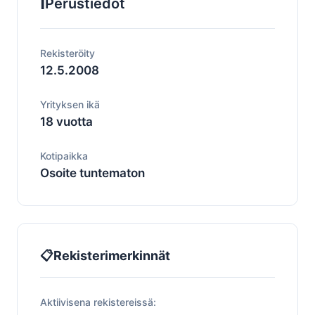
ℹ️
Perustiedot
Rekisteröity
12.5.2008
Yrityksen ikä
18 vuotta
Kotipaikka
Osoite tuntematon
📋
Rekisterimerkinnät
Aktiivisena rekistereissä: