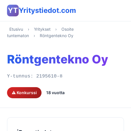
YT
Yritystiedot.com
Etusivu
›
Yritykset
›
Osoite
tuntematon
›
Röntgentekno Oy
Röntgentekno Oy
Y-tunnus:
2195610-8
⚠️ Konkurssi
18 vuotta