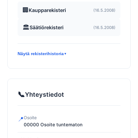
🏢
Kaupparekisteri
(16.5.2008)
🏛️
Säätiörekisteri
(16.5.2008)
Näytä rekisterihistoria
▼
📞
Yhteystiedot
Osoite
📍
00000
Osoite tuntematon