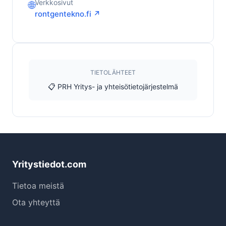
Verkkosivut
🌐
rontgentekno.fi ↗
TIETOLÄHTEET
📋 PRH Yritys- ja yhteisötietojärjestelmä
Yritystiedot.com
Tietoa meistä
Ota yhteyttä