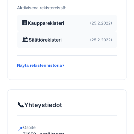
Aktiivisena rekistereissä:
🏢
Kaupparekisteri
(25.2.2022)
🏛️
Säätiörekisteri
(25.2.2022)
Näytä rekisterihistoria
▼
📞
Yhteystiedot
Osoite
📍