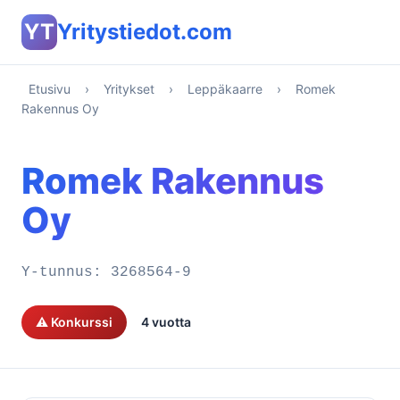
YT
Yritystiedot.com
Etusivu
›
Yritykset
›
Leppäkaarre
›
Romek
Rakennus Oy
Romek Rakennus
Oy
Y-tunnus:
3268564-9
⚠️ Konkurssi
4 vuotta