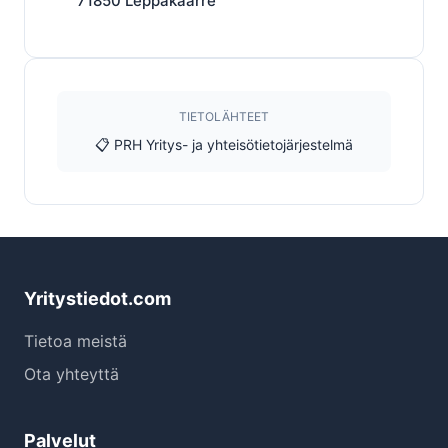
71850
Leppäkaarre
TIETOLÄHTEET
📋 PRH Yritys- ja yhteisötietojärjestelmä
Yritystiedot.com
Tietoa meistä
Ota yhteyttä
Palvelut