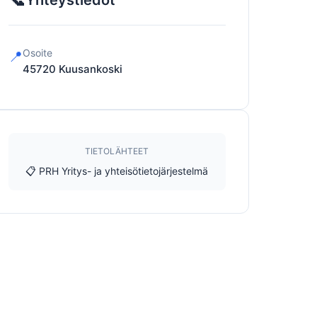
Yhteystiedot
Osoite
📍
45720
Kuusankoski
TIETOLÄHTEET
📋 PRH Yritys- ja yhteisötietojärjestelmä