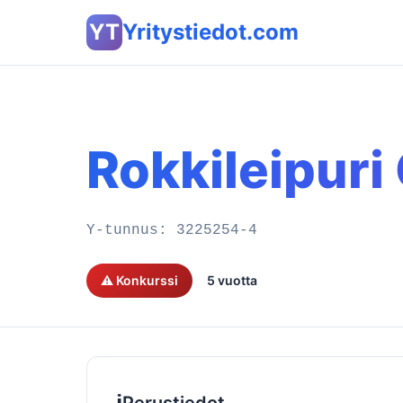
YT
Yritystiedot.com
Rokkileipuri
Y-tunnus:
3225254-4
⚠️ Konkurssi
5 vuotta
ℹ️