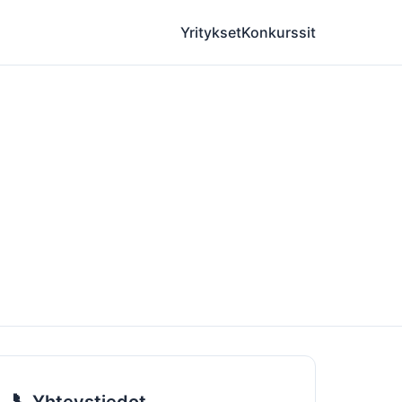
Yritykset
Konkurssit
📞