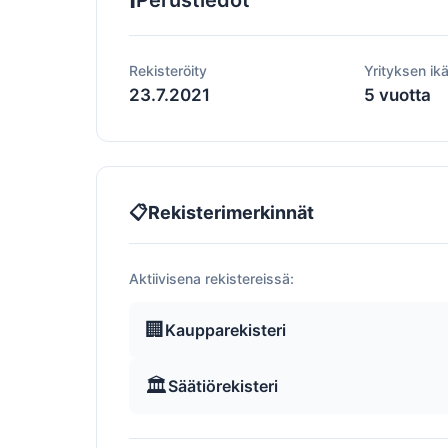
Perustiedot
Rekisteröity
Yrityksen ik
23.7.2021
5 vuotta
📋
Rekisterimerkinnät
Aktiivisena rekistereissä:
🏢
Kaupparekisteri
🏛️
Säätiörekisteri