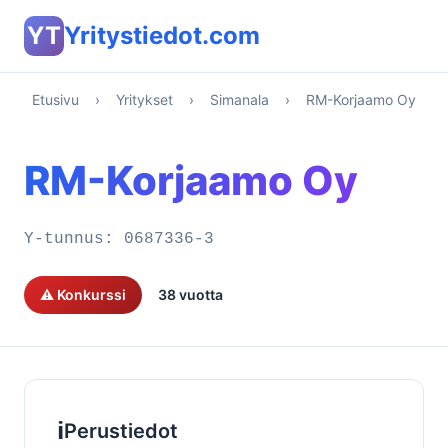
YT
Yritystiedot.com
Etusivu
›
Yritykset
›
Simanala
›
RM-Korjaamo Oy
RM-Korjaamo Oy
Y-tunnus:
0687336-3
⚠️ Konkurssi
38 vuotta
ℹ️
Perustiedot