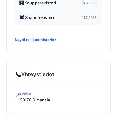
🏢
Kaupparekisteri
(8.6.1988)
🏛️
Säätiörekisteri
(11.2.1988)
Näytä rekisterihistoria
▼
📞
Yhteystiedot
Osoite
📍
58170
Simanala