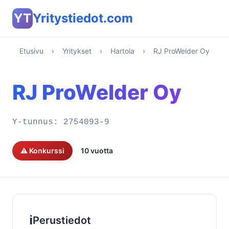
YT
Yritystiedot.com
Etusivu
›
Yritykset
›
Hartola
›
RJ ProWelder Oy
RJ ProWelder Oy
Y-tunnus:
2754093-9
⚠️ Konkurssi
10 vuotta
ℹ️
Perustiedot