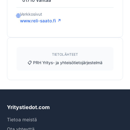
01710
Vantaa
Verkkosivut
🌐
www.reli-saato.fi ↗
TIETOLÄHTEET
📋 PRH Yritys- ja yhteisötietojärjestelmä
Yritystiedot.com
Tietoa meistä
Ota yhteyttä