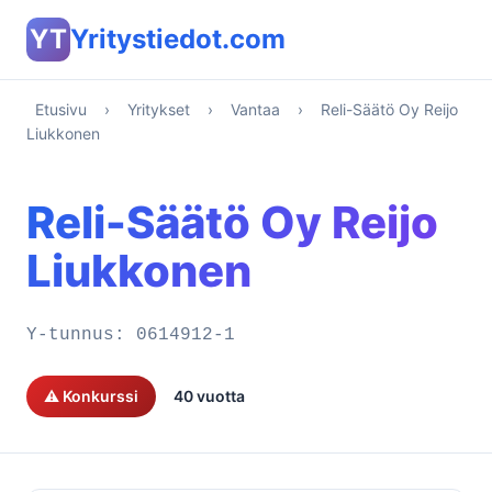
YT
Yritystiedot.com
Etusivu
›
Yritykset
›
Vantaa
›
Reli-Säätö Oy Reijo
Liukkonen
Reli-Säätö Oy Reijo
Liukkonen
Y-tunnus:
0614912-1
⚠️ Konkurssi
40 vuotta