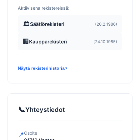
Aktiivisena rekistereissä:
🏛️
Säätiörekisteri
(20.2.1986)
🏢
Kaupparekisteri
(24.10.1985)
Näytä rekisterihistoria
▼
📞
Yhteystiedot
Osoite
📍