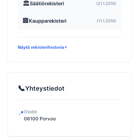
🏛️
Säätiörekisteri
(21.1.2016)
🏢
Kaupparekisteri
(11.1.2016)
Näytä rekisterihistoria
▼
📞
Yhteystiedot
Osoite
📍
06100
Porvoo