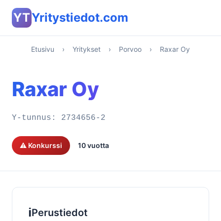
YT
Yritystiedot.com
Etusivu
›
Yritykset
›
Porvoo
›
Raxar Oy
Raxar Oy
Y-tunnus:
2734656-2
⚠️ Konkurssi
10 vuotta
ℹ️
Perustiedot