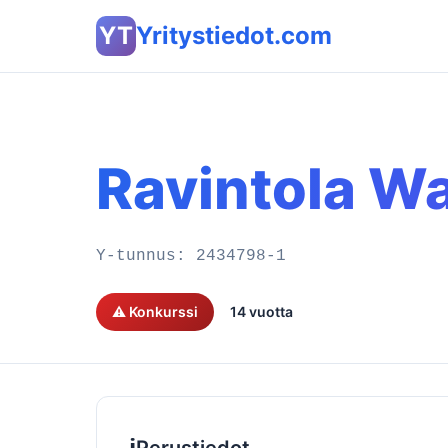
YT
Yritystiedot.com
Ravintola W
Y-tunnus:
2434798-1
⚠️ Konkurssi
14 vuotta
ℹ️