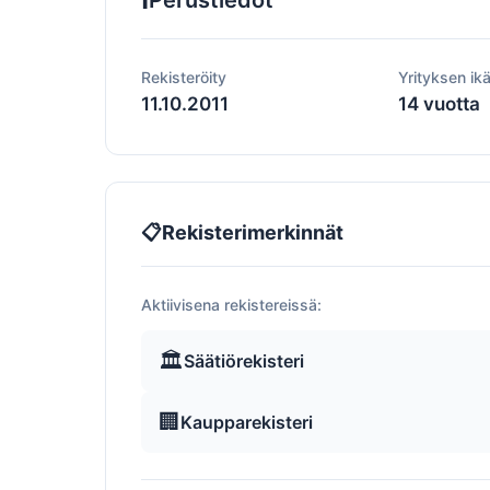
Perustiedot
Rekisteröity
Yrityksen ik
11.10.2011
14 vuotta
📋
Rekisterimerkinnät
Aktiivisena rekistereissä:
🏛️
Säätiörekisteri
🏢
Kaupparekisteri