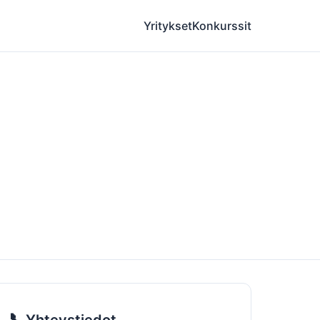
Yritykset
Konkurssit
📞