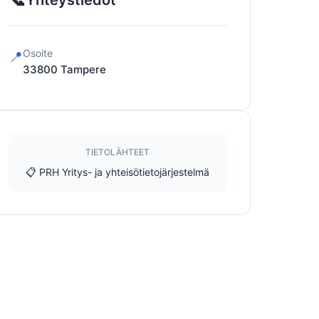
Yhteystiedot
Osoite
📍
33800
Tampere
TIETOLÄHTEET
📋 PRH Yritys- ja yhteisötietojärjestelmä